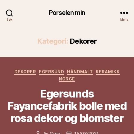
Porselen min
Søk
Meny
Kategori:
Dekorer
Kategorier
DEKORER
EGERSUND
HÅNDMALT
KERAMIKK
NORGE
Egersunds
Fayancefabrik bolle med
rosa dekor og blomster
Av
Greg
15/08/2021
Innleggsforfatter
Publiseringsdato