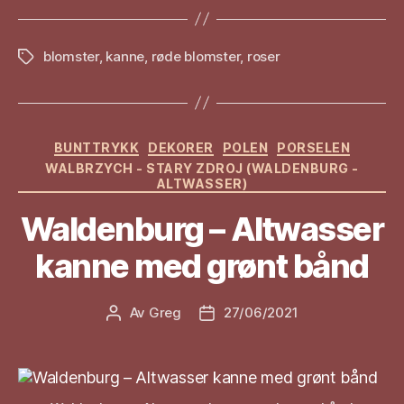
blomster
,
kanne
,
røde blomster
,
roser
Stikkord
Kategorier
BUNTTRYKK
DEKORER
POLEN
PORSELEN
WALBRZYCH - STARY ZDROJ (WALDENBURG -
ALTWASSER)
Waldenburg – Altwasser
kanne med grønt bånd
Av
Greg
27/06/2021
Innleggsforfatter
Publiseringsdato