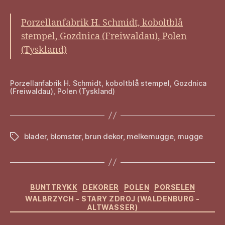
Porzellanfabrik H. Schmidt, koboltblå
stempel, Gozdnica (Freiwaldau), Polen
(Tyskland)
Porzellanfabrik H. Schmidt, koboltblå stempel, Gozdnica
(Freiwaldau), Polen (Tyskland)
blader
,
blomster
,
brun dekor
,
melkemugge
,
mugge
Stikkord
Kategorier
BUNTTRYKK
DEKORER
POLEN
PORSELEN
WALBRZYCH - STARY ZDROJ (WALDENBURG -
ALTWASSER)