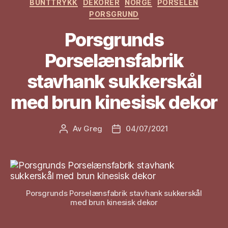
Kategorier
BUNTTRYKK
DEKORER
NORGE
PORSELEN
PORSGRUND
Porsgrunds
Porselænsfabrik
stavhank sukkerskål
med brun kinesisk dekor
Av
Greg
04/07/2021
Innleggsforfatter
Publiseringsdato
Porsgrunds Porselænsfabrik stavhank sukkerskål
med brun kinesisk dekor