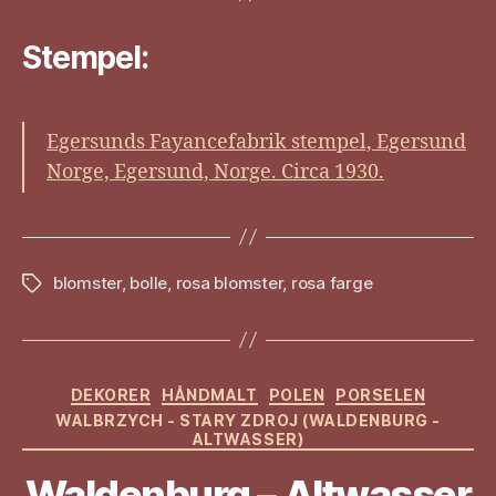
Stempel:
Egersunds Fayancefabrik stempel, Egersund
Norge, Egersund, Norge. Circa 1930.
blomster
,
bolle
,
rosa blomster
,
rosa farge
Stikkord
Kategorier
DEKORER
HÅNDMALT
POLEN
PORSELEN
WALBRZYCH - STARY ZDROJ (WALDENBURG -
ALTWASSER)
Waldenburg – Altwasser