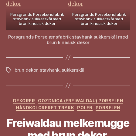
Porsgrunds Porselænsfabrik
Porsgrunds Porselænsfabrik
stavhank sukkerskål med
stavhank sukkerskål med
brun kinesisk dekor
brun kinesisk dekor
Porsgrunds Porselænsfabrik stavhank sukkerskål med
brun kinesisk dekor
brun dekor
,
stavhank
,
sukkerskål
Stikkord
Kategorier
DEKORER
GOZDNICA (FREIWALDAU) PORSELEN
HÅNDKOLORERET TRYKK
POLEN
PORSELEN
Freiwaldau melkemugge
med brun dekor,