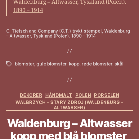
Waldenburg – Altwasser, Tyskland (Polen).
1890 – 1914
C. Tielsch and Company (C.T.) trykt stempel, Waldenburg
– Altwasser, Tyskland (Polen). 1890 – 1914
blomster
,
gule blomster
,
kopp
,
røde blomster
,
skål
Stikkord
Kategorier
DEKORER
HÅNDMALT
POLEN
PORSELEN
WALBRZYCH - STARY ZDROJ (WALDENBURG -
ALTWASSER)
Waldenburg – Altwasser
kopp med blå blomster,