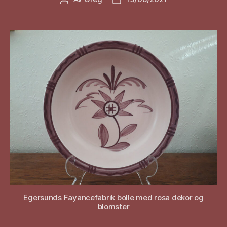
Egersunds Fayancefabrik bolle med rosa dekor og
blomster