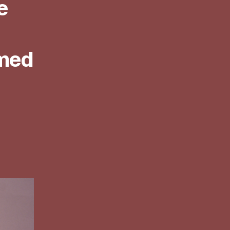
e
 med