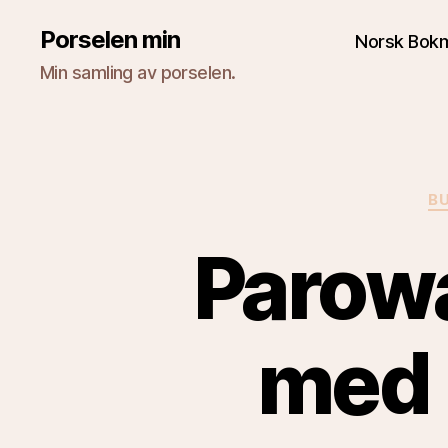
Porselen min
Norsk Bok
Min samling av porselen.
B
Parowa
med 