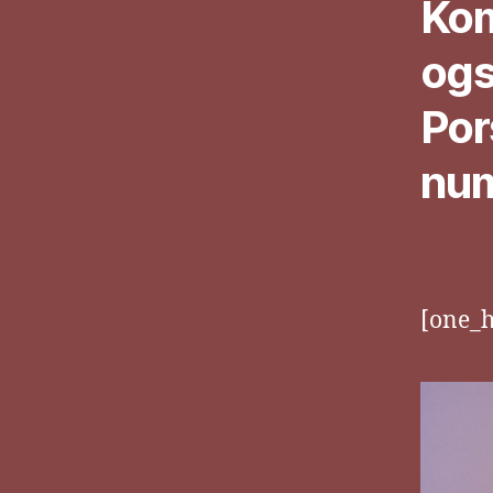
Kom
ogs
Por
num
[one_h