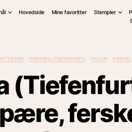
mål
Hovedside
Mine favoritter
Stempler
P
Kategorier
UNTTRYKK
PAROWA (TIEFENFURT)
POLEN
PORSEL
 (Tiefenfurt
pære, fersk