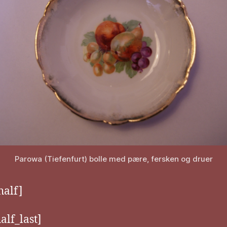
Parowa (Tiefenfurt) bolle med pære, fersken og druer
half]
alf_last]