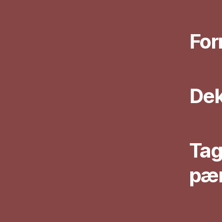
For
Dek
Tags
pær