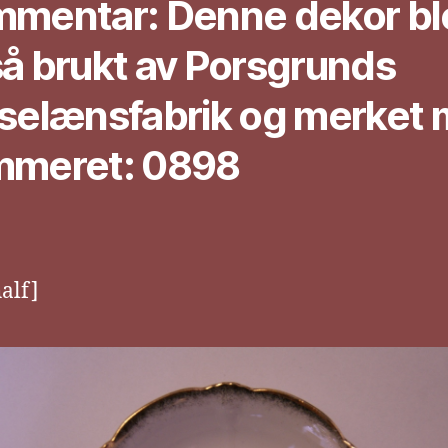
mentar: Denne dekor bl
å brukt av Porsgrunds
selænsfabrik og merket
meret: 0898
alf]