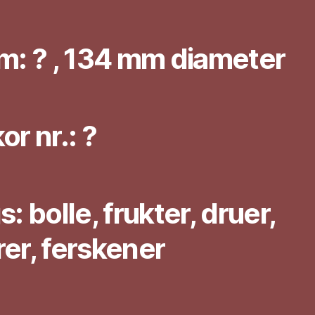
m: ? , 134 mm diameter
or nr.: ?
: bolle, frukter, druer,
er, ferskener