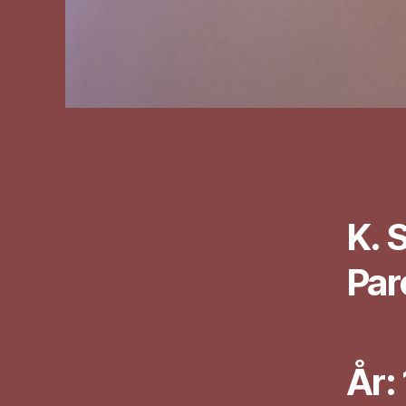
K. 
Par
År: