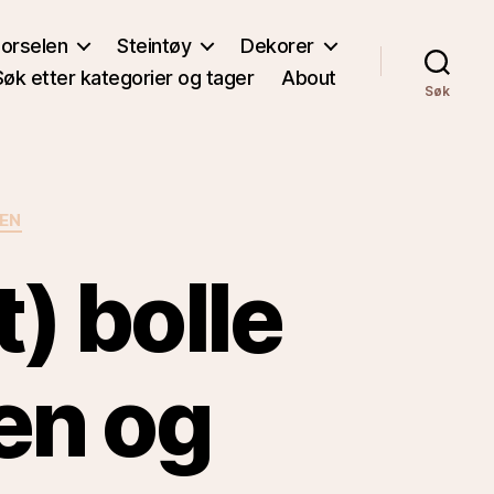
orselen
Steintøy
Dekorer
Søk etter kategorier og tager
About
Søk
EN
) bolle
en og