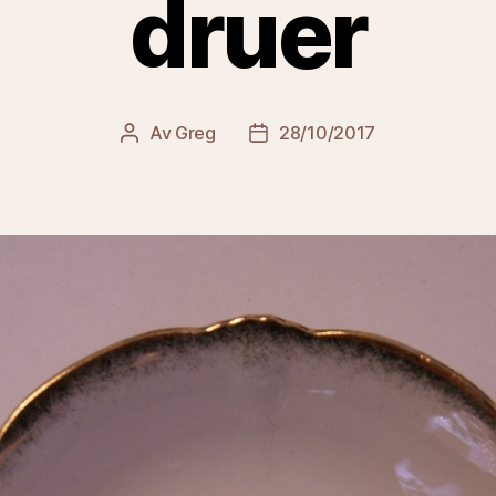
druer
Av
Greg
28/10/2017
Innleggsforfatter
Publiseringsdato