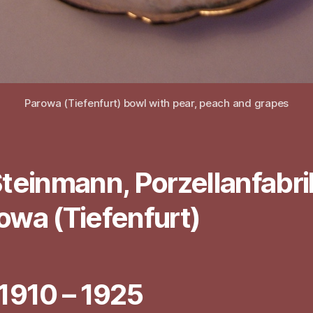
Parowa (Tiefenfurt) bowl with pear, peach and grapes
Steinmann, Porzellanfabr
owa (Tiefenfurt)
 1910 – 1925