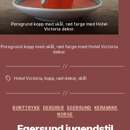
Porsgrund kopp med skål, rød farge med Hotel
Victoria dekor.
Porsgrund kopp med skål, rød farge med Hotel Victoria
dekor.
Hotel Victoria
,
kopp
,
rød dekor
,
skål
Stikkord
Kategorier
BUNTTRYKK
DEKORER
EGERSUND
KERAMIKK
NORGE
Egersund jugendstil