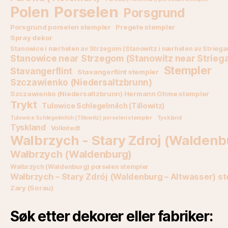
Porselen
Polen
Porsgrund
Porsgrund porselen stempler
Pregete stempler
Spray dekor
Stanowice i nærheten av Strzegom (Stanowitz i nærheten av Striega
Stanowice near Strzegom (Stanowitz near Strieg
Stempler
Stavangerflint
Stavangerflint stempler
Szczawienko (Niedersaltzbrunn)
Szczawienko (Niedersaltzbrunn) Hermann Ohme stempler
Trykt
Tulowice Schlegelmilch (Tillowitz)
Tulowice Schlegelmilch (Tillowitz) porselen stempler
Tyskland
Tyskland
Volkstedt
Walbrzych - Stary Zdroj (Waldenb
Wałbrzych (Waldenburg)
Wałbrzych (Waldenburg) porselen stempler
Wałbrzych – Stary Zdrój (Waldenburg – Altwasser) s
Zary (Sorau)
Søk etter dekorer eller fabriker: