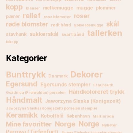
kopp
melkemugge
mugge
plommer
kranser
relief
roser
pærer
rosa blomster
skål
røde blomster
rødt bånd
sjokolademugge
tallerken
sukkerskål
stavhank
svart bånd
tekopp
Kategorier
Bunttrykk
Dekorer
Danmark
Egersund
Egersunds stempler
Fraureuth
Håndkoloreret trykk
Gozdnica (Freiwaldau) porselen
Håndmalt
Jaworzyna Slaska (Konigszelt)
Jaworzyna Slaska (Konigszelt) porselen stempler
Keramikk
Koboltblå
København
Martinroda
Norge
Norge
Mine favoritter
Nyheter
Parowa (Tiefenfurt)
Parowa (Tiefenfurt) porcelain stempler