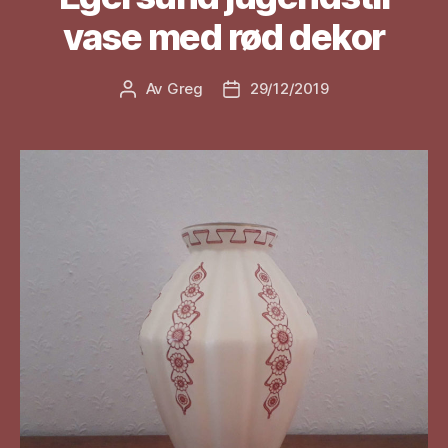
vase med rød dekor
Av
Greg
29/12/2019
Innleggsforfatter
Publiseringsdato