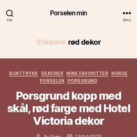
Porselen min
Søk
Meny
Stikkord:
rød dekor
Kategorier
BUNTTRYKK
DEKORER
MINE FAVORITTER
NORGE
PORSELEN
PORSGRUND
Porsgrund kopp med
skål, rød farge med Hotel
Victoria dekor
Av
Greg
13/04/2020
Innleggsforfatter
Publiseringsdato