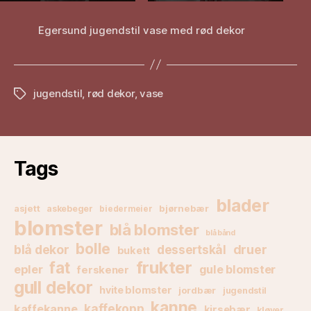
Egersund jugendstil vase med rød dekor
jugendstil
,
rød dekor
,
vase
Stikkord
Tags
blader
asjett
bjørnebær
askebeger
biedermeier
blomster
blå blomster
blå bånd
bolle
blå dekor
druer
dessertskål
bukett
frukter
fat
epler
gule blomster
ferskener
gull dekor
hvite blomster
jordbær
jugendstil
kanne
kaffekanne
kaffekopp
kirsebær
kløver