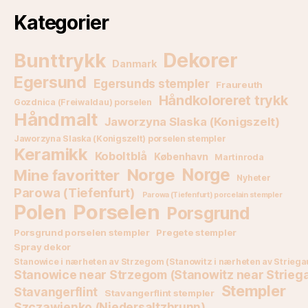
Kategorier
Bunttrykk
Dekorer
Danmark
Egersund
Egersunds stempler
Fraureuth
Håndkoloreret trykk
Gozdnica (Freiwaldau) porselen
Håndmalt
Jaworzyna Slaska (Konigszelt)
Jaworzyna Slaska (Konigszelt) porselen stempler
Keramikk
Koboltblå
København
Martinroda
Norge
Norge
Mine favoritter
Nyheter
Parowa (Tiefenfurt)
Parowa (Tiefenfurt) porcelain stempler
Porselen
Polen
Porsgrund
Porsgrund porselen stempler
Pregete stempler
Spray dekor
Stanowice i nærheten av Strzegom (Stanowitz i nærheten av Striega
Stanowice near Strzegom (Stanowitz near Strieg
Stempler
Stavangerflint
Stavangerflint stempler
Szczawienko (Niedersaltzbrunn)