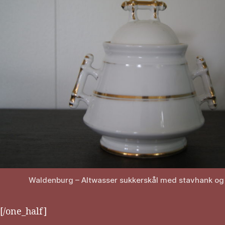
Waldenburg – Altwasser sukkerskål med stavhank og 
[/one_half]