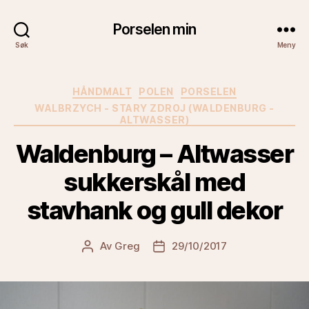
Porselen min
Søk
Meny
Kategorier
HÅNDMALT
POLEN
PORSELEN
WALBRZYCH - STARY ZDROJ (WALDENBURG -
ALTWASSER)
Waldenburg – Altwasser
sukkerskål med
stavhank og gull dekor
Av
Greg
29/10/2017
Innleggsforfatter
Publiseringsdato