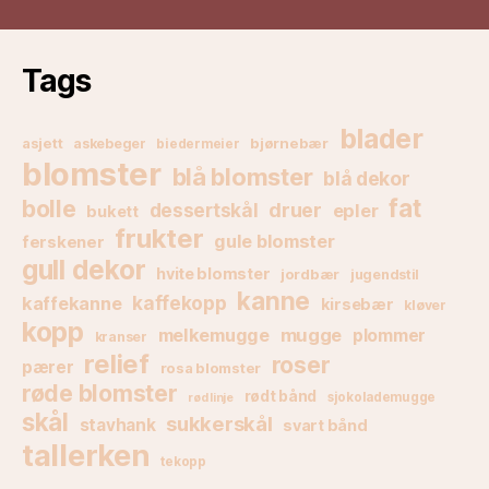
Tags
blader
asjett
bjørnebær
askebeger
biedermeier
blomster
blå blomster
blå dekor
fat
bolle
druer
dessertskål
epler
bukett
frukter
gule blomster
ferskener
gull dekor
hvite blomster
jordbær
jugendstil
kanne
kaffekanne
kaffekopp
kirsebær
kløver
kopp
melkemugge
mugge
plommer
kranser
relief
roser
pærer
rosa blomster
røde blomster
rødt bånd
sjokolademugge
rød linje
skål
sukkerskål
stavhank
svart bånd
tallerken
tekopp