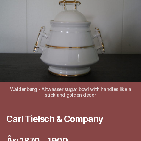
Waldenburg - Altwasser sugar bowl with handles like a
stick and golden decor
Carl Tielsch & Company
År: 1870 – 1900