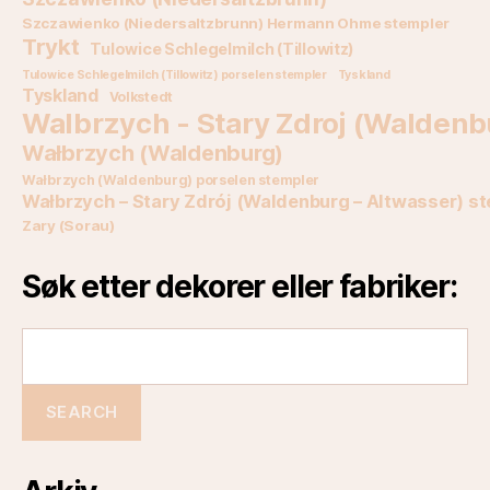
Szczawienko (Niedersaltzbrunn) Hermann Ohme stempler
Trykt
Tulowice Schlegelmilch (Tillowitz)
Tulowice Schlegelmilch (Tillowitz) porselen stempler
Tyskland
Tyskland
Volkstedt
Walbrzych - Stary Zdroj (Waldenb
Wałbrzych (Waldenburg)
Wałbrzych (Waldenburg) porselen stempler
Wałbrzych – Stary Zdrój (Waldenburg – Altwasser) s
Zary (Sorau)
Søk etter dekorer eller fabriker: